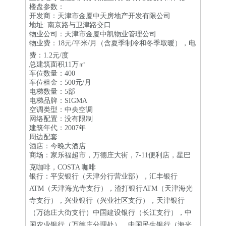
楼盘参数：
开发商：天津市金厦中天房地产开发有限公司
地址: 南京路与卫津路交口
物业公司：天津市金厦中凯物业管理公司
物业费：18元/平米/月（含夏季制冷和冬季取暖），电
费：1.2元/度
总建筑面积11万㎡
车位数量：400
车位租金：500元/月
电梯数量：5部
电梯品牌：SIGMA
空调类型：中央空调
网络配置：没有限制
建筑年代：2007年
周边配套:
酒店：今晚大酒店
商场：家乐福超市，万德庄大街，7-11便利店，星巴
克咖啡，COSTA 咖啡
银行：平安银行（天津分行营业部），汇丰银行
ATM（天津海光寺支行），渣打银行ATM（天津海光
寺支行），兴业银行（兴业社区支行），天津银行
（万德庄大街支行）中国建设银行（长江支行），中
国农业银行（万德庄分理处），中国民生银行（海光