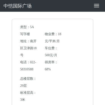
中恺国际广场
切
换
导
航
类型：5A
写字楼
物业费：18
地址：南开
元/平米/月
区卫津路18
车位费：
号
500元/月
电话：022-
得房率：
58310588
68%
总楼层数：
29层
标准层高：
3米